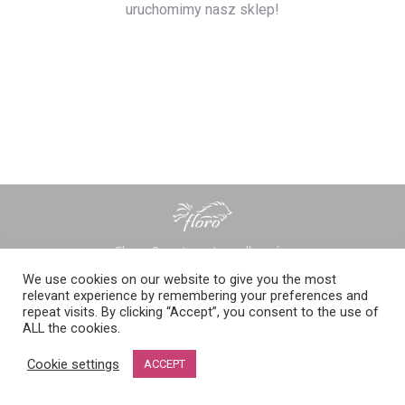
uruchomimy nasz sklep!
Floro - Sprzęt sportowy dla psów
floro menu
We use cookies on our website to give you the most
relevant experience by remembering your preferences and
repeat visits. By clicking “Accept”, you consent to the use of
ALL the cookies.
Cookie settings
ACCEPT