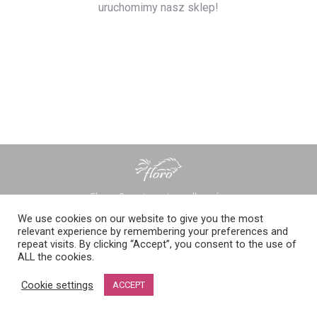
uruchomimy nasz sklep!
Floro - Sprzęt sportowy dla psów
floro menu
We use cookies on our website to give you the most
relevant experience by remembering your preferences and
repeat visits. By clicking “Accept”, you consent to the use of
ALL the cookies.
Cookie settings
ACCEPT