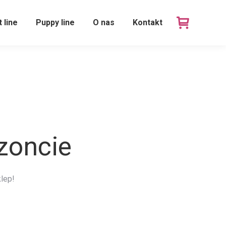
t line
Puppy line
O nas
Kontakt
yzoncie
lep!