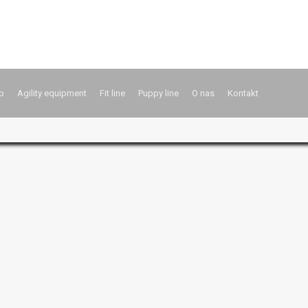
p
Agility equipment
Fit line
Puppy line
O nas
Kontakt